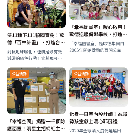
導致海洋生物誤食而亡，嚴重
手護星願活動，至今邁入第14
迫害人類萬物的生存環境。因
年仍不停歇…
此，…
「幸福圖書室」暖心啟用！
歐德送暖偏鄉學校，打造優
雙11種下111顆國寶樹！歐
質閱讀環境
德「百林計畫」，打造台東
「幸福圖書室」是歐德集團自
森林足球場
2005年開始啟動的百閲公益計
對抗地球暖化，種樹是最有效
劃，目標要為台灣各地偏鄉學
減碳的綠色行動！尤其現今網
校建造100所，「百閱計畫，期
購熱潮不斷升溫，累積相當可
望為偏鄉小校建造100所幸福圖
觀的碳排放量與數以萬計的垃
公益活動
公益活動
書室，提升孩子們的閱讀教
圾廢棄物，對此，向來主張
育。」歐德集團董事長陳國都
「健康、環保、無毒」的歐德
表示，而…
集團再度與以一人一樹救地球
為宗旨的綠色冀泉社會…
化身一日室內設計師！為弱
勢孩童獻上暖心耶誕禮
「幸福空間」捐贈一千個防
護面罩！明星主播網紅主持
2020年全球陷入疫情延燒困