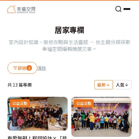
老屋預算分配與高 CP 值煥新術
居家專欄
室內設計知識、裝修攻略與生活靈感 — 依主題分類探索
幸福空間編輯精選文章。
篩選
清除
2
共
13
篇專欄
最新
人氣
公益活動
公益活動
有愛無礙！程翊設計×「非