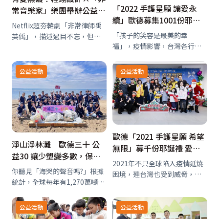
「2022 手護星願 讓愛永
常音樂家」樂團舉辦公益音
續」歐德募集1001份耶誕
樂會
Netflix超夯韓劇「非常律師禹
禮物 愛心大使吳東諺 白家
「孩子的笑容是最美的幸
英偊」，描述過目不忘，但患
綺陪伴孩子歡度耶誕
福」，疫情影響，台灣各行各
有自閉障礙的天才禹英禑，歷
業受創，很多社福單位受到波
經各種案件，成長為真正律師
及，募款不如往年，歐德集團
的故事。播出後創下該頻道最
公益活動
公益活動
手護星願堅持不停擺，自2008
高收視紀錄，也讓許多人對自
年舉辦開始，至今邁入第15
閉症障礙者有更深的認識，並
年，在愛心大使-吳東諺、白家
開始關注自…
綺及歐德傢俱、優…
歐德「2021 手護星願 希望
淨山淨林灘│歐德三十 公
無限」募千份耶誕禮 愛心
益30 讓少塑變多數，保育
大使張文綺伴孩子體驗小小
2021年不只全球陷入疫情延燒
觀念向下紮根，以行動守護
館長慶耶誕
你聽見「海哭的聲音嗎?」根據
困境，連台灣也受到威脅，各
台灣！
統計，全球每年有1,270萬噸塑
行各業嚴重受創，很多社福單
膠廢棄物流向海洋，2021年台
位也因此受到波及，募款不如
灣所清除的海廢更高達1.5萬
往年，可是在這麼困難的時
公益活動
公益活動
噸，各類塑膠品因無法分解，
刻，歐德集團自2008年起舉辦