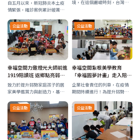
群錄暖心影片！
境，在這個嚴峻時刻，台灣家
自五月以來，新冠肺炎本土疫
居業領導品牌歐德集團「手護
情緊張，確診案例累計破萬
星願」耶誕禮物募集活動仍不
人，本週持續延長全台三級警
停歇。自2008年起至今，已邁
戒。全台最大室內設計平台
公益活動
公益活動
入第13年，今年首度與「世界
「幸福空間」，一直相信跟家
和平會」與「小胖威利病友關
有關的事，就是幸福空間的
懷協會」合…
事，除了祈願每一位醫護人員
能盡快恢復正常的居家生活…
幸福空間力邀燈光大師前進
幸福空間紮根美學教育
1919陪讀班 返鄉點亮弱勢
「幸福圓夢計畫」走入陪讀
童美感教育
班 啟發弱勢童美感創造力
致力於提升弱勢家庭孩子的居
企業社會責任的列車，在疫情
家美學鑑賞力與創造力，基督
期間持續進行！為提升弱勢家
教救助協會與「幸福空間」攜
庭孩子的美學鑑賞力與創造
手舉辦「2020幸福圓夢計
力，國內最大的室內設計平台
公益活動
公益活動
畫」。在3月至6月的上半年課
— 幸福空間攜手基督教救助協
程結束後，緊接著展開7月至11
會1919陪讀班與逢甲建築小書
月的下半年課程，北起基隆、
屋，共同舉辦「2020幸福圓夢
南至屏東，邀…
計畫」，…