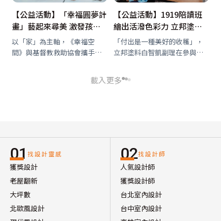
【公益活動】「幸福圓夢計
【公益活動】1919陪讀班
畫」藝起來尋美 激發孩子
繪出活潑色彩力 立邦塗料
配色創造力！
帶領孩子刷出嶄新生活
以「家」為主軸，《幸福空
「付出是一種美好的收穫」，
間》與基督教救助協會攜手舉
立邦塗料白智凱副理在參與
辦「2020幸福圓夢計畫」，這
「2020幸福圓夢計畫」後，有
次前進新北市三重區的1919陪
了很深刻的感觸。他提到，立
載入更多
讀班，由澄境室內設計公司設
邦塗料自2009年起，就持續參
計總監鄭抿丹擔任志工老師，
與改善學童學習環境、美化校
透過勞作為弱勢家庭學生進行
園外觀的相關活動，期望能為
美感體驗課程…
孩童帶來愛、…
01
02
找設計靈感
找設計師
獲獎設計
人氣設計師
老屋翻新
獲獎設計師
大坪數
台北室內設計
北歐風設計
台中室內設計