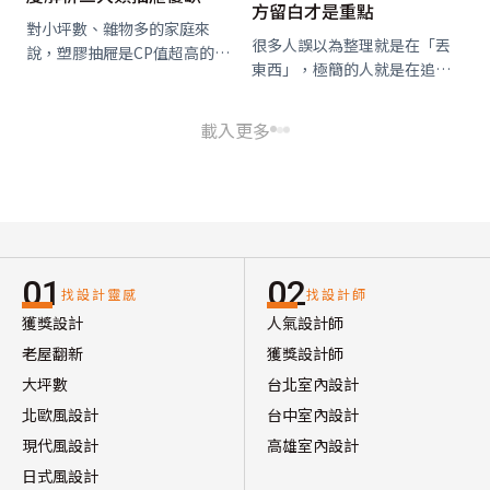
方留白才是重點
對小坪數、雜物多的家庭來
很多人誤以為整理就是在「丟
說，塑膠抽屜是CP值超高的收
東西」，極簡的人就是在追求
納工具。不過市面上的抽屜類
「少」，但其實不然，整理收
型百百種，要挑對一款「真的
納的目的是要「更方便的生
好用又不礙眼」，其實很看使
載入更多
活」，既不能少到空無一物造
用場景和需求。
成不方便，也不宜過度收納、
塞好塞滿，在美觀與方便中要
取得平衡，這其中需要…
01
02
找設計靈感
找設計師
獲獎設計
人氣設計師
老屋翻新
獲獎設計師
大坪數
台北室內設計
北歐風設計
台中室內設計
現代風設計
高雄室內設計
日式風設計