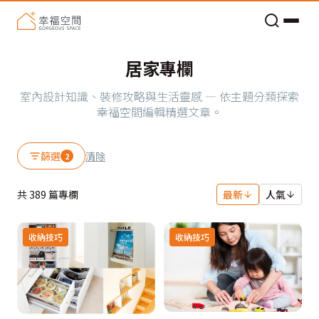
老屋預算分配與高 CP 值煥新術
居家專欄
室內設計知識、裝修攻略與生活靈感 — 依主題分類探索
幸福空間編輯精選文章。
篩選
清除
2
共
389
篇專欄
最新
人氣
收納技巧
收納技巧