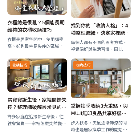
的生鮮食材，或是年節期間吃
阻，都是導致居家火災…
不完的年菜、…
衣櫃總是很亂？5個能長期
找到你的「收納人格」：4
維持的衣櫃收納技巧
種整理邏輯，決定家裡能不
衣櫃是居家空間中，使用頻率
能維持整齊
每個人都有不同的思考方式、
高、卻也最容易失序的區域。
視覺偏好與生活習慣，因此整
即使曾經整理過，仍常在日常
理方式也不完全相同。有些人
使用中逐漸回到雜亂狀態。問
喜歡東西看得到才安心，有些
收納技巧
收納技巧
題往往不在於收得不夠勤，而
人則不能看到任何雜亂；有人
是收納方式未能配合實際生活
分類到非常細緻，有人則覺得
習慣。
以大類別分類即可。
當寶寶誕生後，家裡開始失
掌握換季收納3大重點，與
控？整理師破解最常見的3
MUJI無印良品共享好感居
個亂象
許多家庭在迎接新生命後，往
家空間
步入秋冬，天氣逐漸轉涼的同
往會驚覺——家裡怎麼突然變得
時也是居家換季工作的開始，
那麼亂。明明每天都在收，桌
MUJI無印良品備妥各式收納家
上還是滿滿瓶罐與尿布；明明