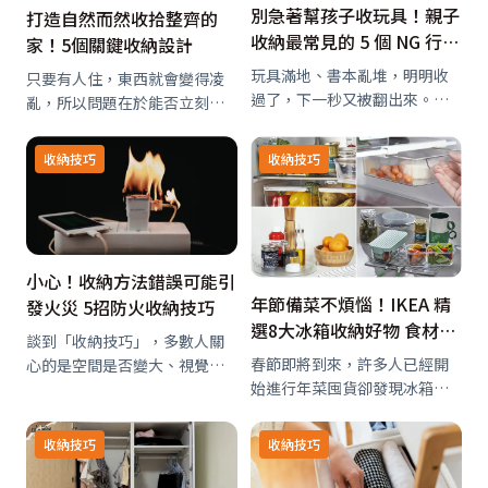
別急著幫孩子收玩具！親子
打造自然而然收拾整齊的
收納最常見的 5 個 NG 行為
家！5個關鍵收納設計
與破解法
玩具滿地、書本亂堆，明明收
只要有人住，東西就會變得凌
過了，下一秒又被翻出來。家
亂，所以問題在於能否立刻還
裡有小孩的爸媽一定很熟悉這
原。如果妥善設計收納空間，
種場景！其實，很多時候並不
用完東西後可以不假思索地隨
收納技巧
收納技巧
是孩子故意不收，而是家長在
手收好，那麼就算東西丟得到
設計收納方式或陪伴過程中，
處都是，也能在一天的尾聲輕
用錯了方法。現在就跟著專業
鬆收拾，讓家中隨時保持整
整理師了解親子收納…
潔。
小心！收納方法錯誤可能引
年節備菜不煩惱！IKEA 精
發火災 5招防火收納技巧
選8大冰箱收納好物 食材分
談到「收納技巧」，多數人關
類又省空間
春節即將到來，許多人已經開
心的是空間是否變大、視覺是
始進行年菜囤貨卻發現冰箱不
否整齊，卻忽略了一個關鍵，
夠放，IKEA 精選8款平價冰箱
那就是錯誤的居家收納方式，
收納好物，透過各種聰明的設
正是許多火災風險的起點！根
收納技巧
收納技巧
計，將食材分門別類又能增加
據消防單位指出，雜物堆積、
儲物空間。不論是過年前備好
電線收納不當、逃生動線受