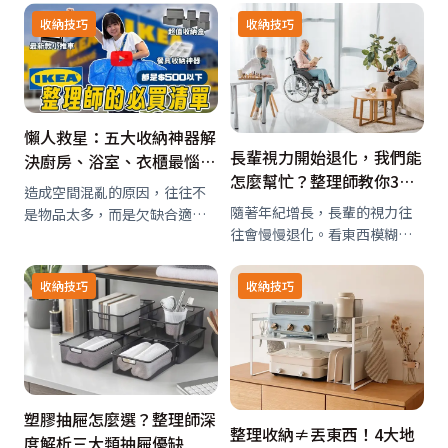
具與收納用品，幫助民眾打造
多添購了收納盒，卻好像越放
收納技巧
收納技巧
兼具個人風格與舒適的好感居
越擁擠。整理師表示，這是新
家空間。
手爸媽非常常見的狀況。不是
懶惰，也不是收納…
懶人救星：五大收納神器解
長輩視力開始退化，我們能
決廚房、浴室、衣櫃最惱人
怎麼幫忙？整理師教你3招
的亂象
造成空間混亂的原因，往往不
打造貼心無障礙空間
隨著年紀增長，長輩的視力往
是物品太多，而是欠缺合適的
往會慢慢退化。看東西模糊、
收納工具。許多家庭的櫃體、
對比變低、光線太亮或太暗都
抽屜其實有足夠容量，但因為
容易造成不便。很多家人會以
分類不明確、取物不順手，導
收納技巧
收納技巧
為只要「打掃乾淨」或「多裝
致越收越亂。本篇文章綜合整
一盞燈」就能改善。但真正能
理師最常使用的5種收納工具，
讓生活更安全、更自在的關
分別針對廚房、浴…
鍵，其實藏在「動線、…
塑膠抽屜怎麼選？整理師深
整理收納≠丟東西！4大地
度解析三大類抽屜優缺