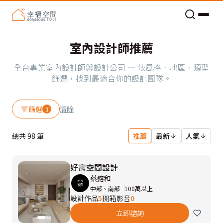
老屋預算分配與高 CP 值煥新術
室內設計師推薦
全台專業室內設計師與設計公司 — 依風格、地區、類型
篩選，找到最適合你的設計團隊。
篩選
清除
1
總共
98
筆
推薦
最新
人氣
好寓空間設計
蔡鎔和
中部、南部
100萬以上
設計作品
5
開箱影音
0
立即諮詢