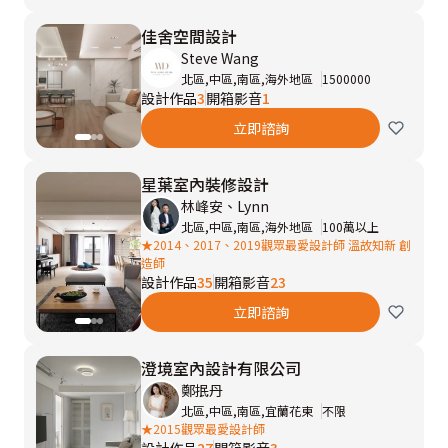
佳舍空間設計
Steve Wang
北區,中區,南區,海外地區
1500000
設計作品
3
開箱影音
1
立即諮詢
星葉室內裝修設計
林峰安、Lynn
北區,中區,南區,海外地區
100萬以上
★2014、2017、2019觀眾最愛設計師 溫故知新 創
造師
設計作品
35
開箱影音
23
立即諮詢
澄境室內設計有限公司
鄭抿丹
北區,中區,南區,宜蘭花東
不限
★2015觀眾最愛設計師