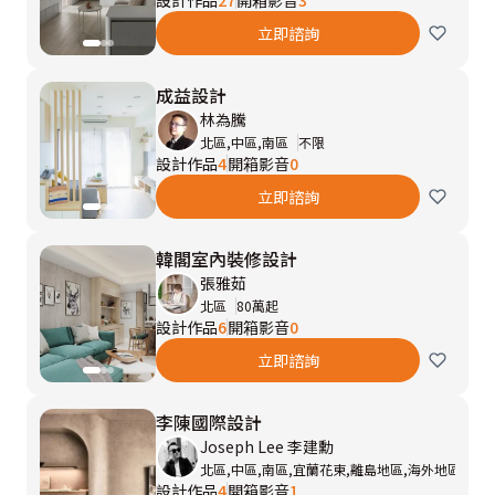
設計作品
27
開箱影音
3
立即諮詢
成益設計
林為騰
北區,中區,南區
不限
設計作品
4
開箱影音
0
立即諮詢
韓閣室內裝修設計
張雅茹
北區
80萬起
設計作品
6
開箱影音
0
立即諮詢
李陳國際設計
Joseph Lee 李建勳
北區,中區,南區,宜蘭花東,離島地區,海外地區
60
設計作品
4
開箱影音
1