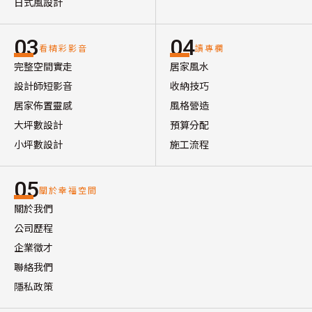
日式風設計
03
04
看精彩影音
讀專欄
完整空間實走
居家風水
設計師短影音
收納技巧
居家佈置靈感
風格營造
大坪數設計
預算分配
小坪數設計
施工流程
05
關於幸福空間
關於我們
公司歷程
企業徵才
聯絡我們
隱私政策