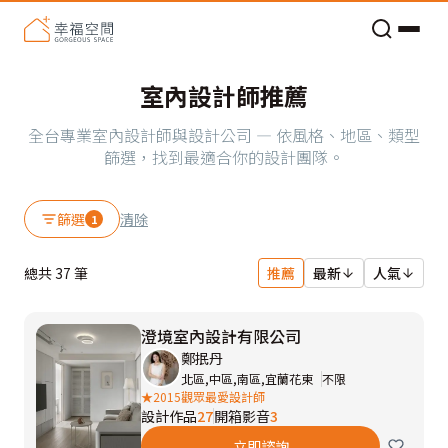
老屋預算分配與高 CP 值煥新術
看不見的居家風險和翻新關鍵
老屋預算分配與高 CP 值煥新術
室內設計師推薦
全台專業室內設計師與設計公司 — 依風格、地區、類型
篩選，找到最適合你的設計團隊。
篩選
清除
1
總共
37
筆
推薦
最新
人氣
澄境室內設計有限公司
鄭抿丹
北區,中區,南區,宜蘭花東
不限
★2015觀眾最愛設計師
設計作品
27
開箱影音
3
立即諮詢