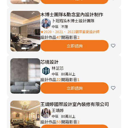
木博士團隊&動念室內設計制作
卜冠程&木博士設計團隊
中區
不限
★2020、2021、 2022觀眾最愛設計師
設計作品
47
開箱影音
2
立即諮詢
芯境設計
林芷芯
中區
80萬以上
設計作品
22
開箱影音
1
立即諮詢
王靖婷國際設計室內裝修有限公司
王靖婷
中區
80萬以上
設計作品
53
開箱影音
2