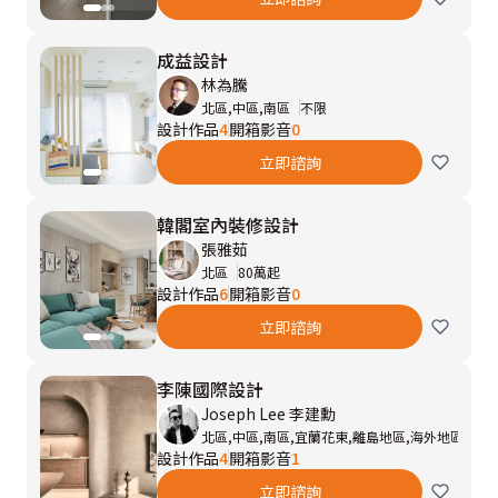
成益設計
林為騰
北區,中區,南區
不限
設計作品
4
開箱影音
0
立即諮詢
韓閣室內裝修設計
張雅茹
北區
80萬起
設計作品
6
開箱影音
0
立即諮詢
李陳國際設計
Joseph Lee 李建勳
北區,中區,南區,宜蘭花東,離島地區,海外地區
60
設計作品
4
開箱影音
1
立即諮詢