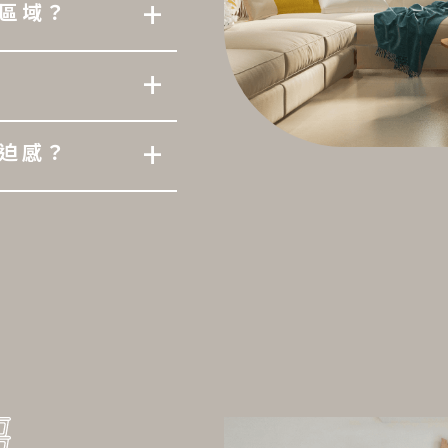
+
區域？
+
+
迫感？