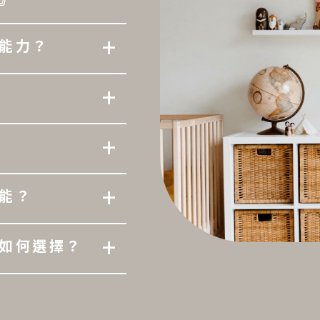
+
能力？
+
+
+
能？
+
如何選擇？