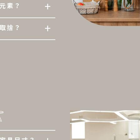
+
元素？
+
取捨？
家具尺寸？