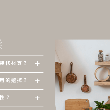
+
裝修材質？
+
用的選擇？
+
性？