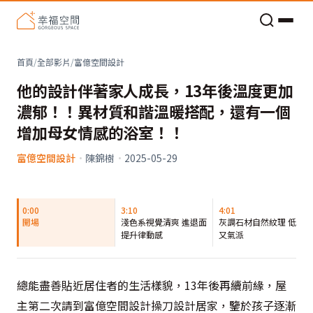
老屋預算分配與高 CP 值煥新術
首頁
/
全部影片
/
富億空間設計
他的設計伴著家人成長，13年後溫度更加
濃郁！！異材質和諧溫暖搭配，還有一個
增加母女情感的浴室！！
富億空間設計
·
陳錦樹
·
2025-05-29
0:00
3:10
4:01
開場
淺色系視覺清爽 進退面
灰調石材自然紋理 低調
提升律動感
又氣派
總能盡善貼近居住者的生活樣貌，13年後再續前緣，屋
主第二次請到富億空間設計操刀設計居家，鑒於孩子逐漸