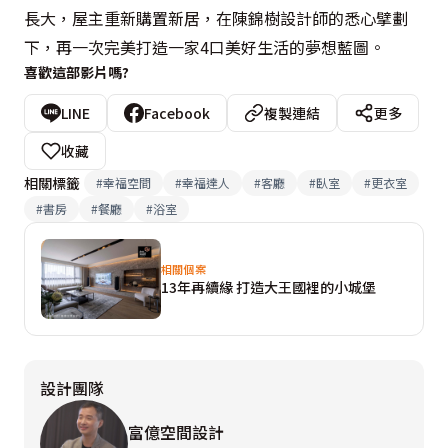
長大，屋主重新購置新居，在陳錦樹設計師的悉心擘劃
下，再一次完美打造一家4口美好生活的夢想藍圖。
喜歡這部影片嗎?
LINE
Facebook
複製連結
更多
收藏
相關標籤
#
幸福空間
#
幸福達人
#
客廳
#
臥室
#
更衣室
#
書房
#
餐廳
#
浴室
相關個案
13年再續緣 打造大王國裡的小城堡
設計團隊
富億空間設計