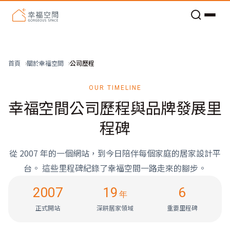
老屋預算分配與高 CP 值煥新術
公司歷程
首頁
關於幸福空間
OUR TIMELINE
幸福空間公司歷程與品牌發展里
程碑
從 2007 年的一個網站，到今日陪伴每個家庭的居家設計平
台。 這些里程碑紀錄了幸福空間一路走來的腳步。
2007
19
6
年
正式開站
深耕居家領域
重要里程碑