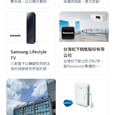
集⽽成，以⽇積⽉累的美
尚潮流接軌，更力求創新
學淬鍊，提供顧客獨有的
改良，在煮食的空間場域
軟裝體驗與專業規劃，喚
提供更優雅、精緻的生活
醒空間獨有的本然⾯貌。
品味。 提供排油煙機、紅
<br> 透過全⽅位客製化服
酒櫃…等，精緻廚房電器
務，呈現建物獨有的⾃然
製造銷售。 生產端備有全
⾯貌，從使⽤者的情感為
亞洲唯一經UL、CSA，及
出發點，展開和婉並雋永
亞洲首間 IECEE 多重國際
的夢想藍圖，使理想交織
認證之油煙機實驗室。 四
為不朽的空間美學。<br>
十多年外銷品牌，MIT外
台灣松下銷售股份有限
Samsung Lifestyle
<br> 空間，不只是⼀棟⽣
銷第一，您安心的理想品
公司
TV
硬的建築，⽽是和諧醇厚
牌。 給最愛 最好
台灣松下創立於1962年，
的視覺設計，摒除華麗多
三星電子以轉變性的想法
是Panasonic集團的一
餘的修飾，構築溫柔踏實
及科技啟發世界並形塑未
員，一直以來我們致力於
的雅逸調性，讓家與⽣活
來，致力於革新全球電
實踐「貫徹為產業人的本
連結，縷述空間與⼈的故
視、智慧型手機、穿戴式
份，圖謀社會生活的改善
事。<br> ⾊彩與調性的鋪
裝置、平板、數位家電、
與提高，以期貢獻世界文
成與琢磨，給居住者無盡
行動通訊系統、記憶體、
化生活的進展。」之經營
的想像，適切調配各式⼈
系統整合晶片、晶圓代工
理念，為提供受到顧客喜
性化機能，表現真實與抽
及LED解決方案。 三星持
愛的產品而不斷努力，今
象的和諧氣息。<br> 從初
續研發並拓展消費性電子
後還會透過獨特的技術、
次⾒⾯到⼀⾒如故，每⼀
部門的策略性產品。 自
產品、服務，進一步豐富
次相遇都多了幾分信任，
2006 年首次贏得全球最