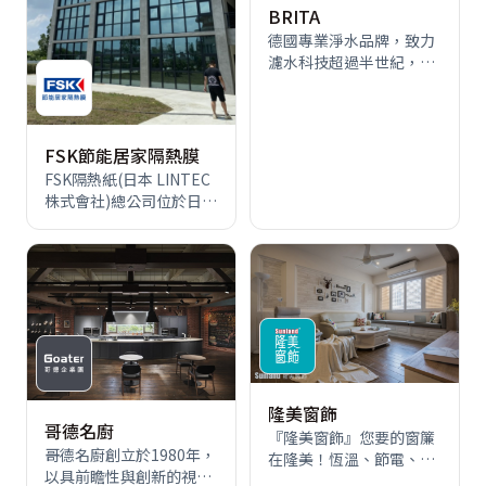
人們的生活，並為實現與
BRITA
ELIZ 不僅僅分享成家的喜
高市場佔有率以來，我們
地球環境共存作貢獻為基
悅，更將幸福帶入⽣活，
德國專業淨水品牌，致力
以卓越的技術和創新設
礎，展開從台灣到亞洲以
為客⼾實現夢想。<br> ⽣
濾水科技超過半世紀，不
計，鞏固了我們在平面電
至全世界的產銷活動。
活有無限種可能，堅持初
只創新更追求卓越，專為
視和 顯示器市場的領導地
⼼，不負期待，<br> 與您
台灣水質量身打造的德國
位。在數位家電事業中，
⼀同完成家的創作靈感。
淨水工藝精品，給全家人
透過推出創新產品和運用
<br>
最安心、最純淨的健康好
獨特設計，三星在高階市
FSK節能居家隔熱膜
水
場取得了顯著增長。 我們
FSK隔熱紙(日本 LINTEC
透過全新的 Lifestyle 電
株式會社)總公司位於日本
視，實現「螢幕無處不
東京都，擁有八十多年生
在」的願景，解放顯示器
產膠膜歷史、三十七家 國
可擺放在家中位置的無限
內外子公司，在全球黏‧
自由 在 2016 年，我們的
接著製品的領域上是首屈
影像顯示器部門推出全球
一指的公司。<br> 所提供
公認同級畫質最佳的量子
的系列產品包括：薄膜‧
點電視，而我們復古的
標籤 專用的黏著紙‧黏著
Serif 電視則引入了電視業
膠膜或是包裝用膠帶、建
中的全新設計典範，提升
材裝潢用材‧汽車相關產
隆美窗飾
了我們身為業界領導者的
品、半導體製程相關膠
哥德名廚
地位。消費者意識中對於
『隆美窗飾』您要的窗簾
帶、光學 機能性膠膜、保
高解析度與高畫質要求日
哥德名廚創立於1980年，
在隆美！恆溫、節電、省
健相關產品等等，所含括
漸提高，因此，我們
以具前瞻性與創新的視野
錢。免費丈量一窗也到
的領域相當多元也相當豐