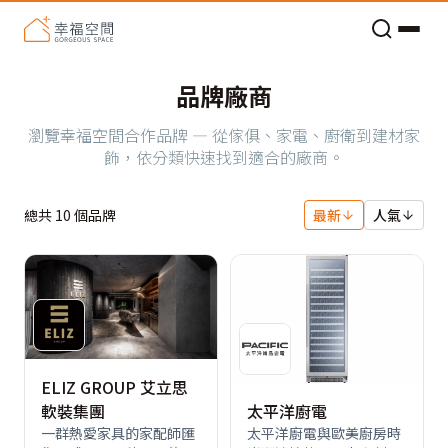
老屋預算分配與高 CP 值煥新術
品牌廠商
瀏覽幸福空間合作品牌 — 從傢俱、家電、廚衛到建材家
飾，依分類快速找到適合的廠商。
總共
10
個品牌
最新
人氣
ELIZ GROUP 艾立思
軟裝集團
太平洋廚電
⼀群熱愛家具的家配師匯
太平洋廚電與歐美廚房時