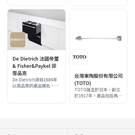
2017 年在 UHD 電視與曲
投入廚具之設計製造，至
府，不收訂金、車馬費。
富。<br>LINTEC 株式會
面電視上有著爆發性的成
今已邁入三十餘年。早期
隆美窗飾規畫師助您營造
社擁有精密 塗佈技術以及
長。我們旨在為消費者提
以專業廚具銷售為主，並
夢想居家空間！<br> 台灣
專業研究所，所開發生產
供最佳的觀賞體驗，推出
設立廚具製造工廠，開發
及進口多款式遮光布料&
之窗戶隔熱膜具 高透明、
全球第一台，同時也是唯
歐化廚具之製造，更以哥
窗紗&百葉窗&調光簾&捲
高斷熱、易施工特性，以
一一台能夠呈現 100% 色
德『GOATER』品牌從事
簾任您選擇，滿足您的不
優越的產品性能及專業品
域的 QLED 電視。這全新
市場行銷，引領了精品廚
同需求，專人到府提供樣
質聞名全球。<br>
的畫質衡量標準，更加奠
具的風潮。哥德名廚的服
品參考、挑選、丈量安裝
定我們在頂級電視市場的
務與製造團隊在細節嚴謹
服務，享受工廠直營批發
領導地位。此外，「The
與品質堅持中包容大膽創
De Dietrich 法國帝璽
價格。
Frame」美學電視能讓客
新的視野，選用歐洲進口
& Fisher&Paykel 菲
廳轉變成美輪美奐的藝
環保板材與頂級五金設
雪品克
台灣東陶股份有限公司
廊，透過不同產品線的多
備，自行研發開創具機能
De Dietrich源自1684年
元配件，讓我們符合更多
性與時尚設計風格的精品
(TOTO)
以高品質的產品聞名，榮
元客戶喜好。
廚具；製造到服務規劃，
TOTO誕生於日本、創立
獲法國國王路易十六特別
提供一貫化的服務流程並
於1917年。產品包括馬
授予工業歷史上第一個品
嚴格把關，創造了更貼近
桶、小便斗、感應器、臉
牌標誌“狩獵號角”為商
消費者的品牌價值。
盆、龍頭、浴缸、淋浴
標。擁有333年歷史的法
柱、浴室乾燥機、配件
國品牌，多年來堅持延續
等。
傳統榮耀，更追求與時俱
進，不斷提升產品現代化
與使用的便利性。<br>