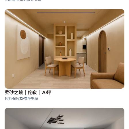
柔砂之境｜侘寂｜20坪
其他
侘寂風
標準格局