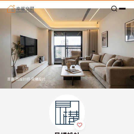
老屋預算分配與高 CP 值煥新術
首頁
›
找設計師
›
見構設計