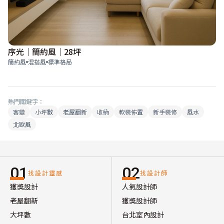
序光｜簡約風｜28坪
簡約風
混搭風
標準格局
熱門關鍵字：
客變
小坪數
老屋翻新
收納
軟裝佈置
新手裝修
風水
北歐風
01
02
找設計靈感
找設計師
獲獎設計
人氣設計師
老屋翻新
獲獎設計師
大坪數
台北室內設計