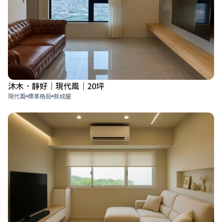
沐木．靜好｜現代風｜20坪
現代風
標準格局
新成屋