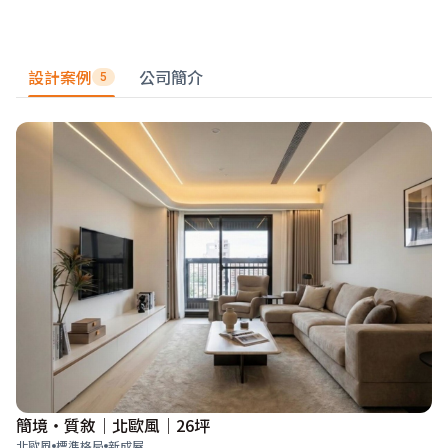
設計案例
公司簡介
5
簡境・質敘｜北歐風｜26坪
北歐風
標準格局
新成屋