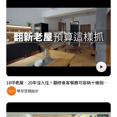
18坪老屋、20年沒人住！翻修後客餐廳可容納十幾個人！費用該怎麼抓？
學芬空間設計