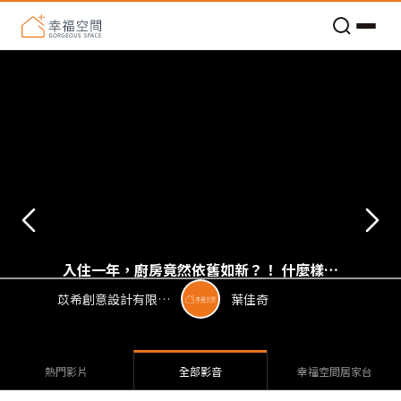
老屋預算分配與高 CP 值煥新術
入住一年，廚房竟然依舊如新？！ 什麼樣的
廚具與動線配置，可以不油膩又好料理？？｜
苡希創意設計有限公司
葉佳奇
苡希創意設計-葉佳奇｜ @gorgeo
熱門影片
全部影音
幸福空間居家台