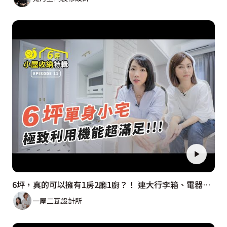
6坪，真的可以擁有1房2廳1廚？！ 連大行李箱、電器、餐桌、梳妝桌通通塞得下！
一屋二瓦設計所